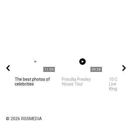
11:09
09:58
The best photos of
Priscilla Presley
10 Celebriti
celebrities
House Tour
Live In Unite
Kingdom
© 2026 RSSMEDIA