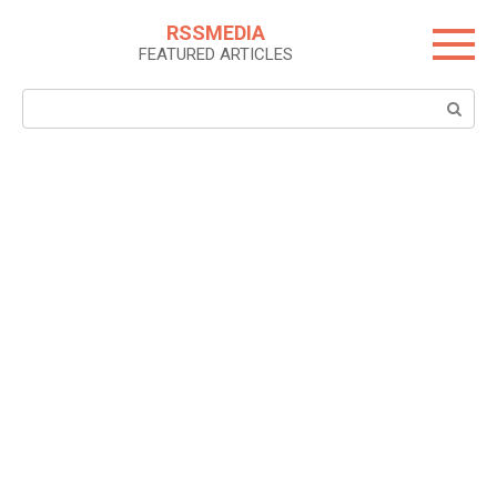
Skip
RSSMEDIA
to
FEATURED ARTICLES
content
Search: