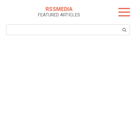
Skip
RSSMEDIA
to
FEATURED ARTICLES
content
Search: