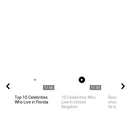
11:06
11:35
Top 10 Celebrities
10 Celebrities Who
Rescued pan
Who Live in Florida
Live In United
shows happi
Kingdom
he bathes in