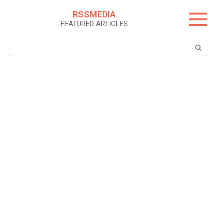
Skip
RSSMEDIA
to
FEATURED ARTICLES
content
Search: