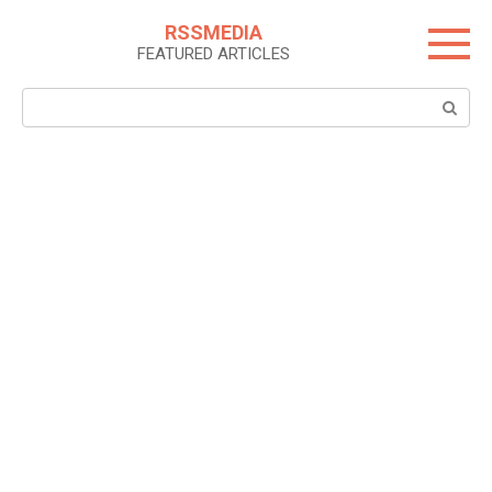
Skip
RSSMEDIA
to
FEATURED ARTICLES
content
Search: