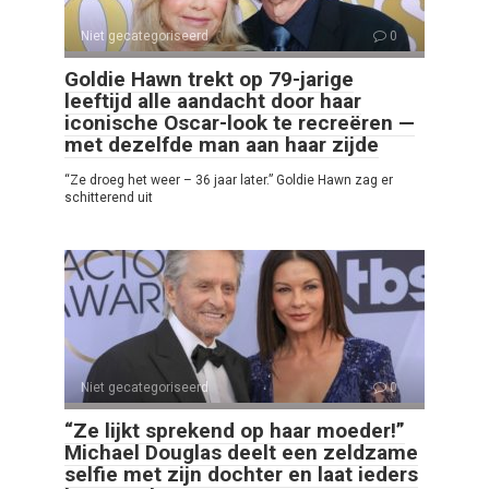
Niet gecategoriseerd
0
Goldie Hawn trekt op 79-jarige
leeftijd alle aandacht door haar
iconische Oscar-look te recreëren —
met dezelfde man aan haar zijde
“Ze droeg het weer – 36 jaar later.” Goldie Hawn zag er
schitterend uit
Niet gecategoriseerd
0
“Ze lijkt sprekend op haar moeder!”
Michael Douglas deelt een zeldzame
selfie met zijn dochter en laat ieders