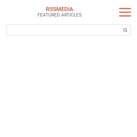
Skip
RSSMEDIA
to
FEATURED ARTICLES
content
Search: