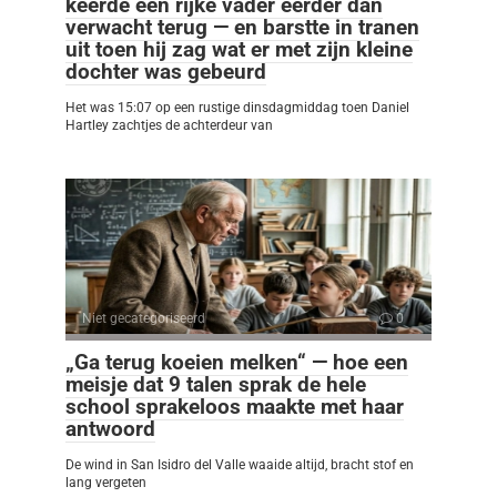
keerde een rijke vader eerder dan
verwacht terug — en barstte in tranen
uit toen hij zag wat er met zijn kleine
dochter was gebeurd
Het was 15:07 op een rustige dinsdagmiddag toen Daniel
Hartley zachtjes de achterdeur van
Niet gecategoriseerd
0
„Ga terug koeien melken“ — hoe een
meisje dat 9 talen sprak de hele
school sprakeloos maakte met haar
antwoord
De wind in San Isidro del Valle waaide altijd, bracht stof en
lang vergeten