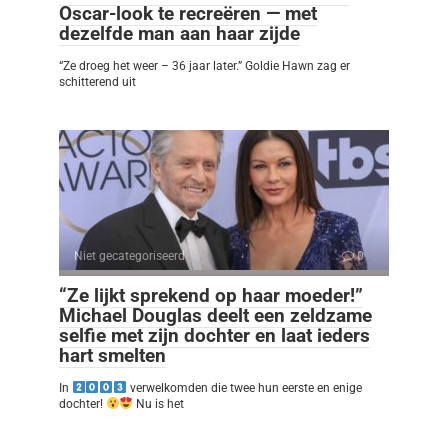
Oscar-look te recreëren — met
dezelfde man aan haar zijde
“Ze droeg het weer – 36 jaar later.” Goldie Hawn zag er
schitterend uit
Niet gecategoriseerd
0
“Ze lijkt sprekend op haar moeder!”
Michael Douglas deelt een zeldzame
selfie met zijn dochter en laat ieders
hart smelten
In
verwelkomden die twee hun eerste en enige
dochter!
Nu is het