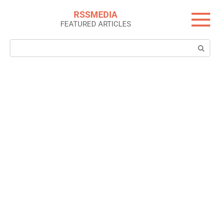
Skip
RSSMEDIA
to
FEATURED ARTICLES
content
Search: