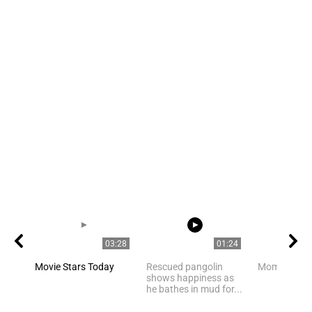
03:28
01:24
Movie Stars Today
Rescued pangolin
Mom is mo
shows happiness as
he bathes in mud for...