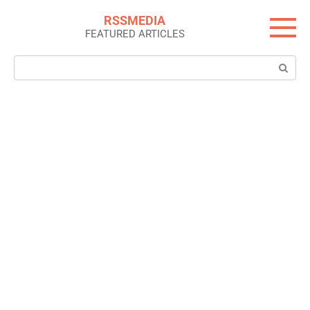
Skip
RSSMEDIA
to
FEATURED ARTICLES
content
Search: