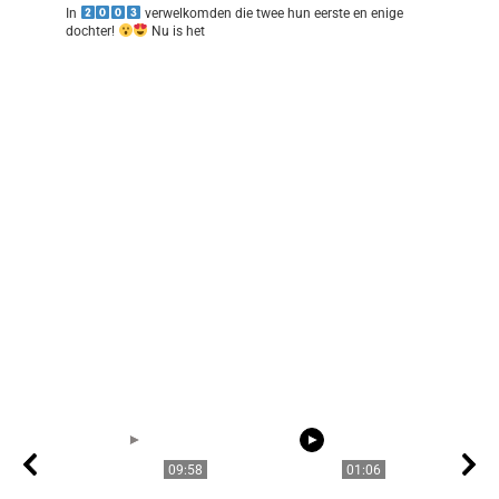
In
verwelkomden die twee hun eerste en enige
dochter!
Nu is het
09:58
01:06