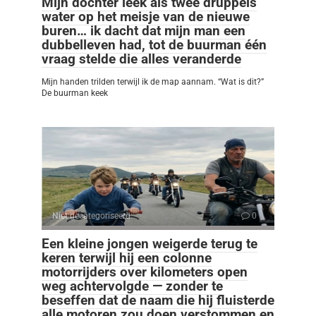
Mijn dochter leek als twee druppels
water op het meisje van de nieuwe
buren… ik dacht dat mijn man een
dubbelleven had, tot de buurman één
vraag stelde die alles veranderde
Mijn handen trilden terwijl ik de map aannam. “Wat is dit?”
De buurman keek
Niet gecategoriseerd
0
Een kleine jongen weigerde terug te
keren terwijl hij een colonne
motorrijders over kilometers open
weg achtervolgde — zonder te
beseffen dat de naam die hij fluisterde
alle motoren zou doen verstommen en