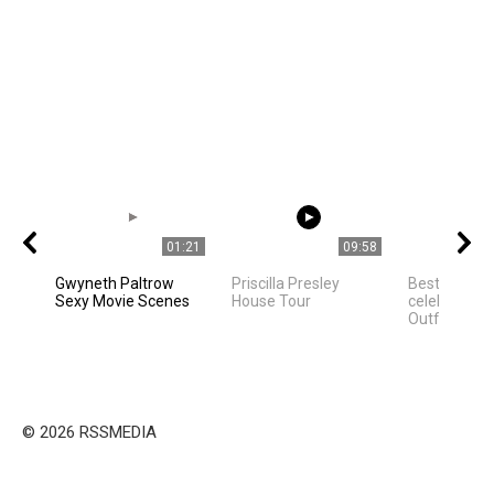
01:21
09:58
Gwyneth Paltrow
Priscilla Presley
Best Hollyw
Sexy Movie Scenes
House Tour
celebrities 
Outfit Ideas
© 2026 RSSMEDIA