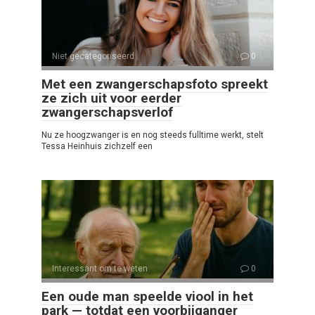
Niet gecategoriseerd
0
Met een zwangerschapsfoto spreekt
ze zich uit voor eerder
zwangerschapsverlof
Nu ze hoogzwanger is en nog steeds fulltime werkt, stelt
Tessa Heinhuis zichzelf een
Interessant om te weten
0
Een oude man speelde viool in het
park — totdat een voorbijganger