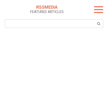
Skip
RSSMEDIA
to
FEATURED ARTICLES
content
Search: