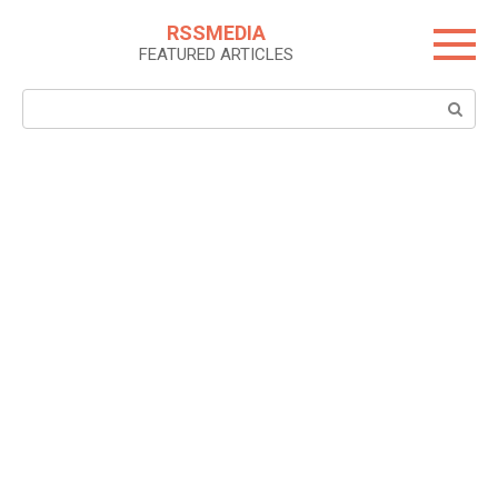
Skip
RSSMEDIA
to
FEATURED ARTICLES
content
Search: