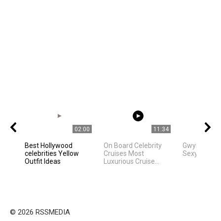
02:00
11:34
Best Hollywood
On Board Celebrity
Gwyneth Pa
celebrities Yellow
Cruises Most
Sexy Movie
Outfit Ideas
Luxurious Cruise...
© 2026 RSSMEDIA