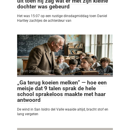
uit toen hij zag wat er met zijn kleine
dochter was gebeurd
Het was 15:07 op een rustige dinsdagmiddag toen Daniel
Hartley zachtjes de achterdeur van
Niet gecategoriseerd
0
„Ga terug koeien melken“ — hoe een
meisje dat 9 talen sprak de hele
school sprakeloos maakte met haar
antwoord
De wind in San Isidro del Valle waaide altijd, bracht stof en
lang vergeten