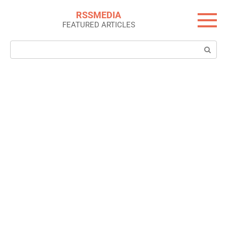
Skip
RSSMEDIA
to
FEATURED ARTICLES
content
Search: