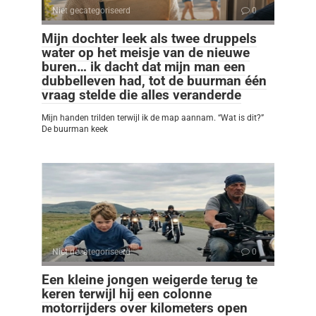
Niet gecategoriseerd
0
Mijn dochter leek als twee druppels
water op het meisje van de nieuwe
buren… ik dacht dat mijn man een
dubbelleven had, tot de buurman één
vraag stelde die alles veranderde
Mijn handen trilden terwijl ik de map aannam. “Wat is dit?”
De buurman keek
Niet gecategoriseerd
0
Een kleine jongen weigerde terug te
keren terwijl hij een colonne
motorrijders over kilometers open