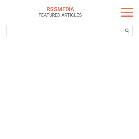
Skip
RSSMEDIA
to
FEATURED ARTICLES
content
Search: