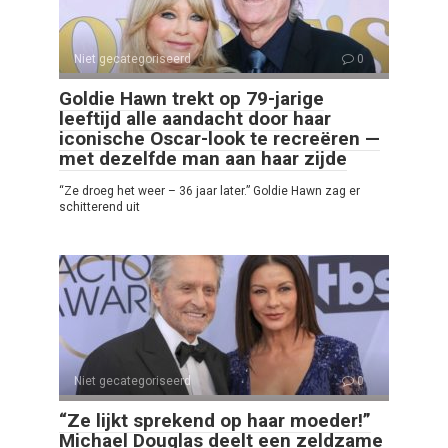
Niet gecategoriseerd
0
Goldie Hawn trekt op 79-jarige
leeftijd alle aandacht door haar
iconische Oscar-look te recreëren —
met dezelfde man aan haar zijde
“Ze droeg het weer – 36 jaar later.” Goldie Hawn zag er
schitterend uit
Niet gecategoriseerd
0
“Ze lijkt sprekend op haar moeder!”
Michael Douglas deelt een zeldzame