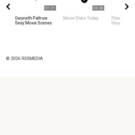
01:21
03:28
Gwyneth Paltrow
Movie Stars Today
Priscilla Pre
Sexy Movie Scenes
House Tour
© 2026 RSSMEDIA