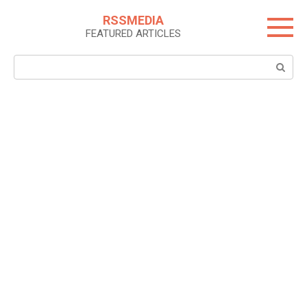
Skip
RSSMEDIA
to
FEATURED ARTICLES
content
Search: