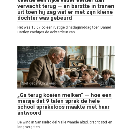
keerde een rijke vader eerder dan
verwacht terug — en barstte in tranen
uit toen hij zag wat er met zijn kleine
dochter was gebeurd
Het was 15:07 op een rustige dinsdagmiddag toen Daniel
Hartley zachtjes de achterdeur van
Niet gecategoriseerd
0
„Ga terug koeien melken“ — hoe een
meisje dat 9 talen sprak de hele
school sprakeloos maakte met haar
antwoord
De wind in San Isidro del Valle waaide altijd, bracht stof en
lang vergeten