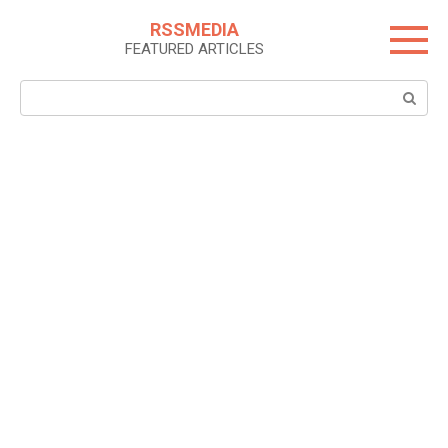
Skip
RSSMEDIA
to
FEATURED ARTICLES
content
Search: