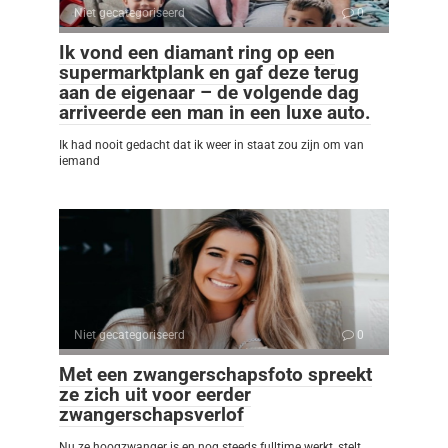
Niet gecategoriseerd
0
Ik vond een diamant ring op een
supermarktplank en gaf deze terug
aan de eigenaar – de volgende dag
arriveerde een man in een luxe auto.
Ik had nooit gedacht dat ik weer in staat zou zijn om van
iemand
Niet gecategoriseerd
0
Met een zwangerschapsfoto spreekt
ze zich uit voor eerder
zwangerschapsverlof
Nu ze hoogzwanger is en nog steeds fulltime werkt, stelt