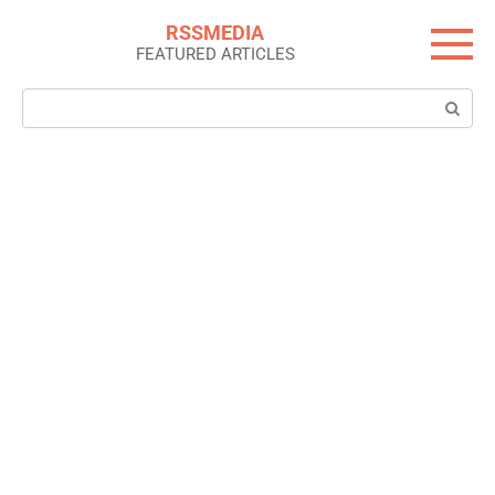
Skip
RSSMEDIA
to
FEATURED ARTICLES
content
Search: