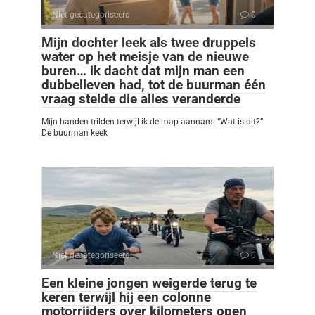
Niet gecategoriseerd
0
Mijn dochter leek als twee druppels
water op het meisje van de nieuwe
buren… ik dacht dat mijn man een
dubbelleven had, tot de buurman één
vraag stelde die alles veranderde
Mijn handen trilden terwijl ik de map aannam. “Wat is dit?”
De buurman keek
Niet gecategoriseerd
0
Een kleine jongen weigerde terug te
keren terwijl hij een colonne
motorrijders over kilometers open