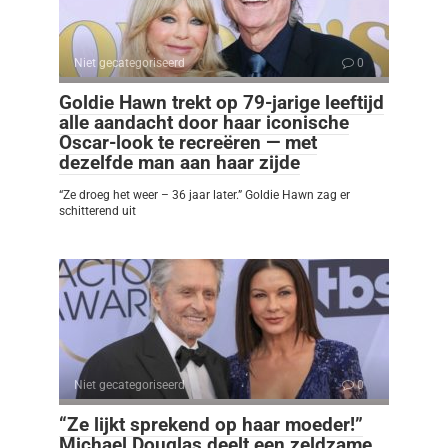
Niet gecategoriseerd
0
Goldie Hawn trekt op 79-jarige leeftijd
alle aandacht door haar iconische
Oscar-look te recreëren — met
dezelfde man aan haar zijde
“Ze droeg het weer – 36 jaar later.” Goldie Hawn zag er
schitterend uit
Niet gecategoriseerd
0
“Ze lijkt sprekend op haar moeder!”
Michael Douglas deelt een zeldzame