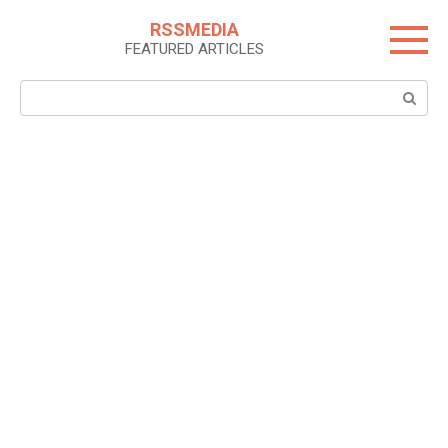
Skip
RSSMEDIA
to
FEATURED ARTICLES
content
Search: