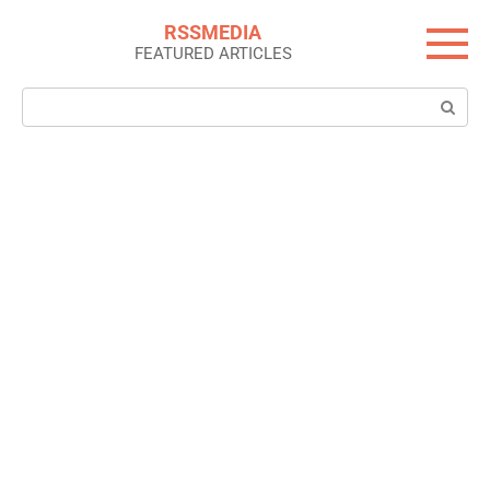
Skip
RSSMEDIA
to
FEATURED ARTICLES
content
Search: