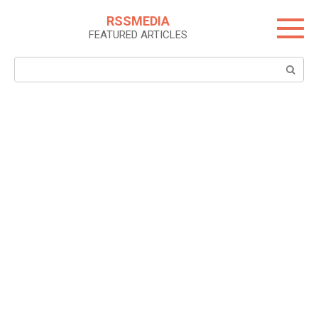
Skip
RSSMEDIA
to
FEATURED ARTICLES
content
Search: