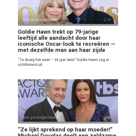
Niet gecategoriseerd
0
Goldie Hawn trekt op 79-jarige
leeftijd alle aandacht door haar
iconische Oscar-look te recreëren —
met dezelfde man aan haar zijde
“Ze droeg het weer – 36 jaar later.” Goldie Hawn zag er
schitterend uit
Niet gecategoriseerd
0
“Ze lijkt sprekend op haar moeder!”
Michael Douglas deelt een zeldzame