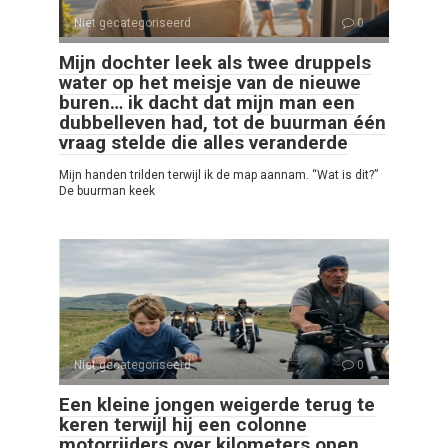
Niet gecategoriseerd
0
Mijn dochter leek als twee druppels
water op het meisje van de nieuwe
buren… ik dacht dat mijn man een
dubbelleven had, tot de buurman één
vraag stelde die alles veranderde
Mijn handen trilden terwijl ik de map aannam. “Wat is dit?”
De buurman keek
Niet gecategoriseerd
0
Een kleine jongen weigerde terug te
keren terwijl hij een colonne
motorrijders over kilometers open