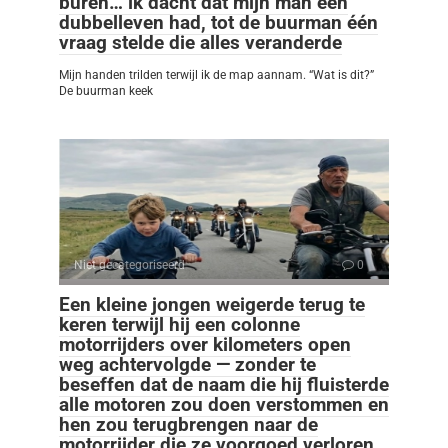
buren… ik dacht dat mijn man een
dubbelleven had, tot de buurman één
vraag stelde die alles veranderde
Mijn handen trilden terwijl ik de map aannam. “Wat is dit?”
De buurman keek
Niet gecategoriseerd
0
Een kleine jongen weigerde terug te
keren terwijl hij een colonne
motorrijders over kilometers open
weg achtervolgde — zonder te
beseffen dat de naam die hij fluisterde
alle motoren zou doen verstommen en
hen zou terugbrengen naar de
motorrijder die ze voorgoed verloren