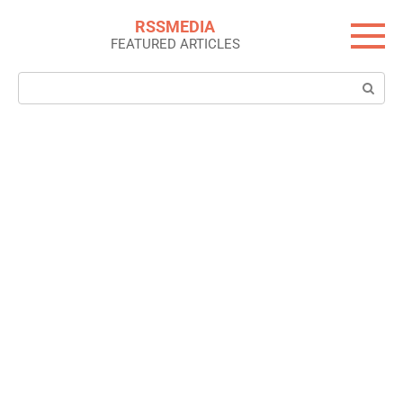
Skip
RSSMEDIA
to
FEATURED ARTICLES
content
Search: