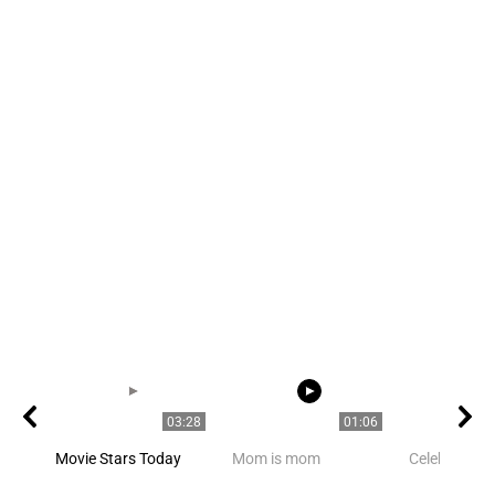
03:28
01:06
Movie Stars Today
Mom is mom
Celebrities