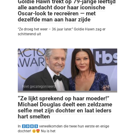
Goldie Hawn trekt op 79-jarige leeftijd
alle aandacht door haar iconische
Oscar-look te recreëren — met
dezelfde man aan haar zijde
“Ze droeg het weer – 36 jaar later.” Goldie Hawn zag er
schitterend uit
Niet gecategoriseerd
0
“Ze lijkt sprekend op haar moeder!”
Michael Douglas deelt een zeldzame
selfie met zijn dochter en laat ieders
hart smelten
In
verwelkomden die twee hun eerste en enige
dochter!
Nu is het