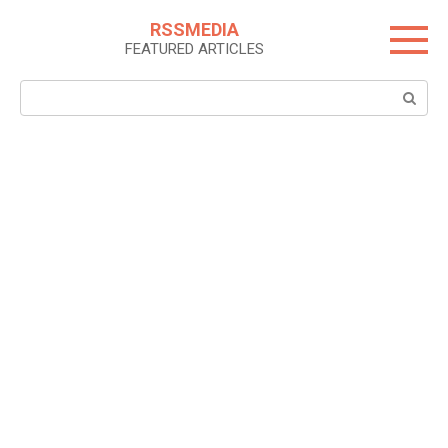
Skip
RSSMEDIA
to
FEATURED ARTICLES
content
Search: