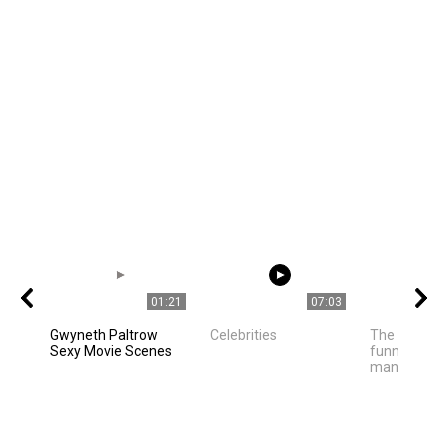
01:21
07:03
Gwyneth Paltrow
Celebrities
The owner f
Sexy Movie Scenes
funny cat ha
many of us h