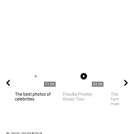
11:09
09:58
The best photos of
Priscilla Presley
The owner f
celebrities
House Tour
funny cat ha
many of us h