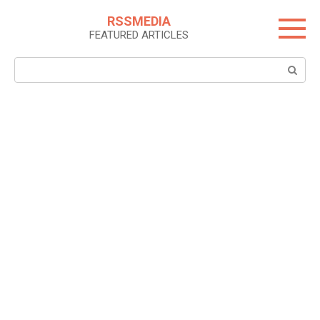
Skip
RSSMEDIA
to
FEATURED ARTICLES
content
Search: