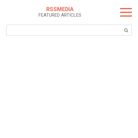
Skip
RSSMEDIA
to
FEATURED ARTICLES
content
Search: