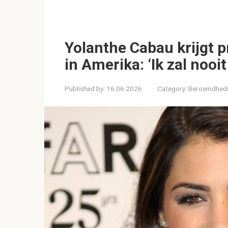
Yolanthe Cabau krijgt 
in Amerika: ‘Ik zal noo
Published by:
16.06.2026
Category:
Beroemdhed