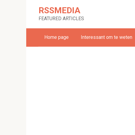
Skip
RSSMEDIA
to
content
FEATURED ARTICLES
Home page
Interessant om te weten