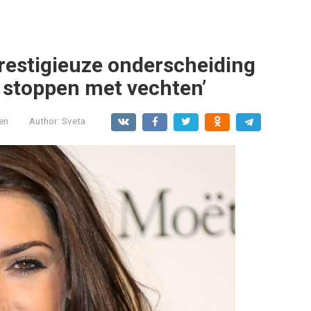
prestigieuze onderscheiding
it stoppen met vechten’
en
Author:
Sveta