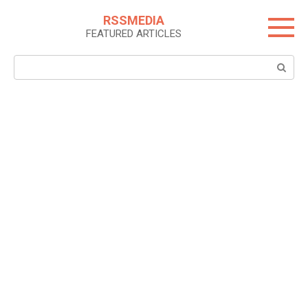
Skip
RSSMEDIA
to
FEATURED ARTICLES
content
Search: