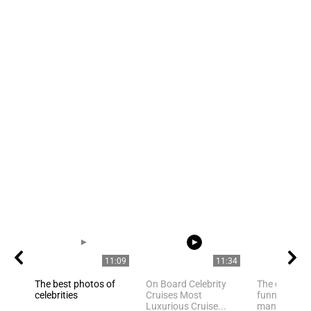
11:09
11:34
The best photos of
On Board Celebrity
The owner fi
celebrities
Cruises Most
funny cat ha
Luxurious Cruise...
many of us h