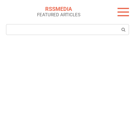
Skip
RSSMEDIA
to
FEATURED ARTICLES
content
Search: