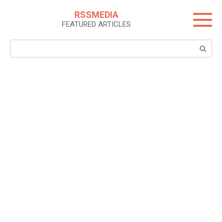
Skip
RSSMEDIA
to
FEATURED ARTICLES
content
Search: