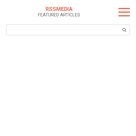
Skip
RSSMEDIA
to
FEATURED ARTICLES
content
Search: