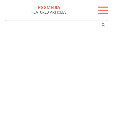
Skip
RSSMEDIA
to
FEATURED ARTICLES
content
Search: