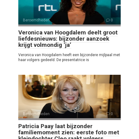
Beroemdheden
0
Veronica van Hoogdalem deelt groot
liefdesnieuws: bijzonder aanzoek
krijgt volmondig ‘ja’
Veronica van Hoogdalem heeft een bijzondere mijlpaal met
haar volgers gedeeld. De presentatrice is
Beroemdheden
0
Patricia Paay laat bijzonder
familiemoment zien: eerste foto met
kleindochter Cleo raakt volgers