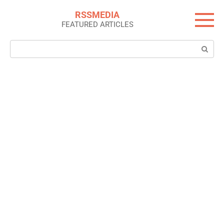
Skip
RSSMEDIA
to
FEATURED ARTICLES
content
Search: