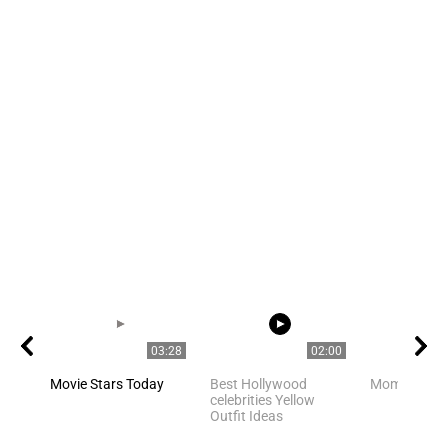
03:28
02:00
Movie Stars Today
Best Hollywood
Mom is mo
celebrities Yellow
Outfit Ideas