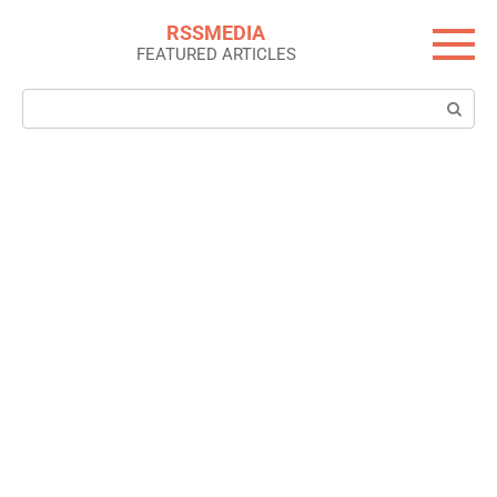
Skip
RSSMEDIA
to
FEATURED ARTICLES
content
Search: