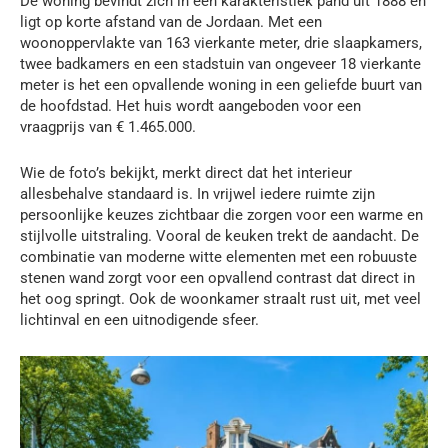
De woning bevindt zich in een karakteristiek pand uit 1888 en
ligt op korte afstand van de Jordaan. Met een
woonoppervlakte van 163 vierkante meter, drie slaapkamers,
twee badkamers en een stadstuin van ongeveer 18 vierkante
meter is het een opvallende woning in een geliefde buurt van
de hoofdstad. Het huis wordt aangeboden voor een
vraagprijs van € 1.465.000.
Wie de foto’s bekijkt, merkt direct dat het interieur
allesbehalve standaard is. In vrijwel iedere ruimte zijn
persoonlijke keuzes zichtbaar die zorgen voor een warme en
stijlvolle uitstraling. Vooral de keuken trekt de aandacht. De
combinatie van moderne witte elementen met een robuuste
stenen wand zorgt voor een opvallend contrast dat direct in
het oog springt. Ook de woonkamer straalt rust uit, met veel
lichtinval en een uitnodigende sfeer.