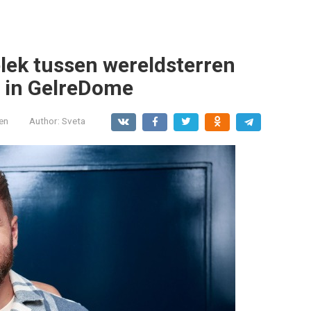
plek tussen wereldsterren
e in GelreDome
en
Author:
Sveta