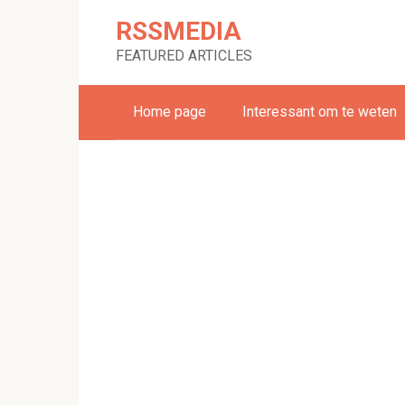
Skip
RSSMEDIA
to
content
FEATURED ARTICLES
Home page
Interessant om te weten