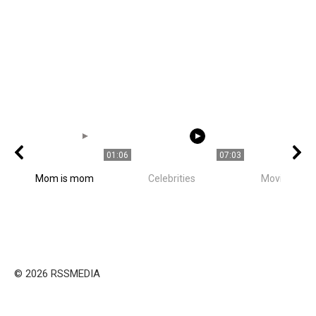
01:06
07:03
Mom is mom
Celebrities
Movie Stars
© 2026 RSSMEDIA