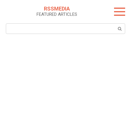
Skip
RSSMEDIA
to
FEATURED ARTICLES
content
Search: