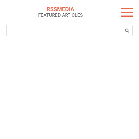
Skip
RSSMEDIA
to
FEATURED ARTICLES
content
Search: