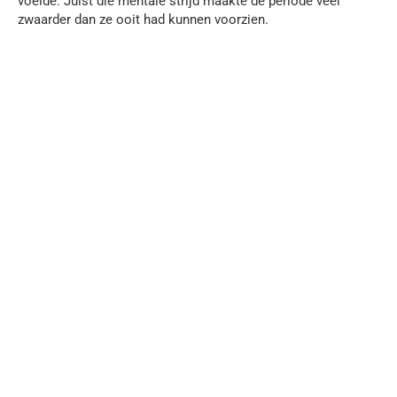
voelde. Juist die mentale strijd maakte de periode veel
zwaarder dan ze ooit had kunnen voorzien.