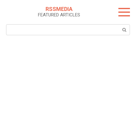
Skip
RSSMEDIA
to
FEATURED ARTICLES
content
Search: