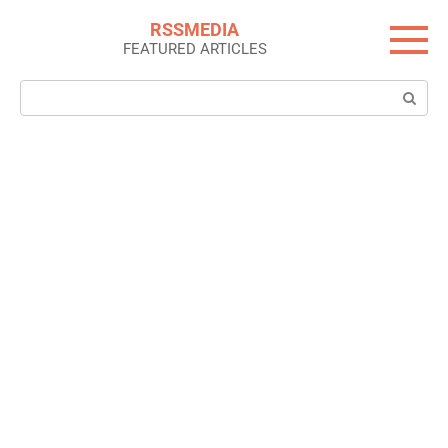
Skip
RSSMEDIA
to
FEATURED ARTICLES
content
Search: