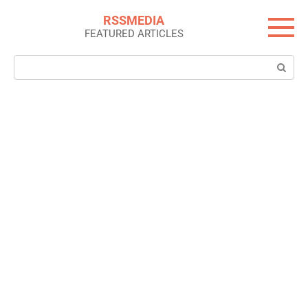
Skip
RSSMEDIA
to
FEATURED ARTICLES
content
Search: