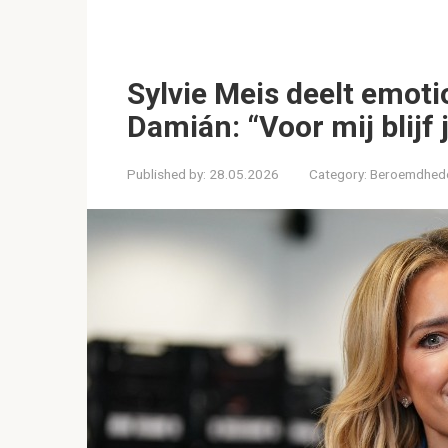
Sylvie Meis deelt emot
Damián: “Voor mij blijf 
Published by:
28.05.2026
Category:
Beroemdhed