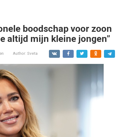
ionele boodschap voor zoon
je altijd mijn kleine jongen”
en
Author:
Sveta