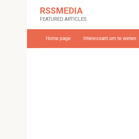
Skip
RSSMEDIA
to
content
FEATURED ARTICLES
Home page
Interessant om te weten