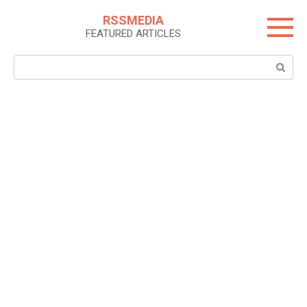
Skip
RSSMEDIA
to
FEATURED ARTICLES
content
Search: