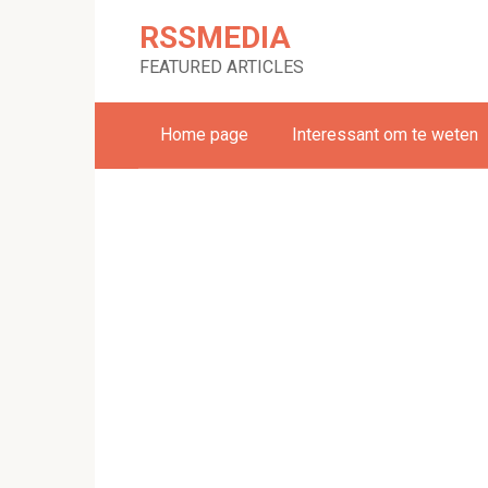
Skip
RSSMEDIA
to
content
FEATURED ARTICLES
Home page
Interessant om te weten