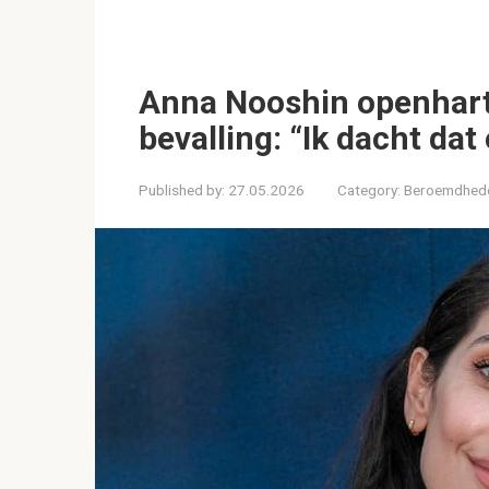
Anna Nooshin openharti
bevalling: “Ik dacht dat
Published by:
27.05.2026
Category:
Beroemdhed