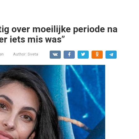
g over moeilijke periode na
 er iets mis was”
en
Author:
Sveta