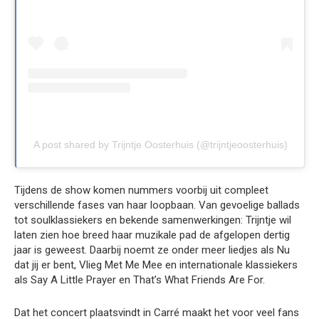
A post shared by Trijntje Oosterhuis (@trijntjeoosterhuis)
Tijdens de show komen nummers voorbij uit compleet
verschillende fases van haar loopbaan. Van gevoelige ballads
tot soulklassiekers en bekende samenwerkingen: Trijntje wil
laten zien hoe breed haar muzikale pad de afgelopen dertig
jaar is geweest. Daarbij noemt ze onder meer liedjes als Nu
dat jij er bent, Vlieg Met Me Mee en internationale klassiekers
als Say A Little Prayer en That’s What Friends Are For.
Dat het concert plaatsvindt in Carré maakt het voor veel fans