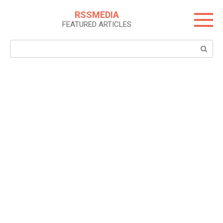
Skip
RSSMEDIA
to
FEATURED ARTICLES
content
Search: