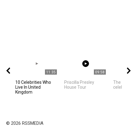
11:35
09:58
10 Celebrities Who
Priscilla Presley
The best ph
Live In United
House Tour
celebrities
Kingdom
© 2026 RSSMEDIA