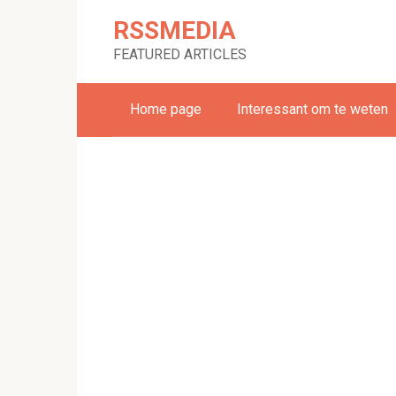
Skip
RSSMEDIA
to
content
FEATURED ARTICLES
Home page
Interessant om te weten