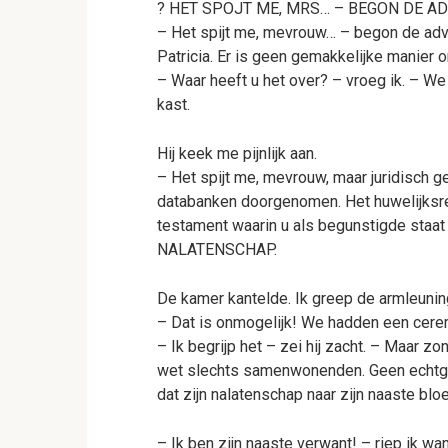
? HET SPOJT ME, MRS… – BEGON DE A
– Het spijt me, mevrouw… – begon de advo
Patricia. Er is geen gemakkelijke manier 
– Waar heeft u het over? – vroeg ik. – We 
kast.
Hij keek me pijnlijk aan.
– Het spijt me, mevrouw, maar juridisch 
databanken doorgenomen. Het huwelijksreg
testament waarin u als begunstigde sta
NALATENSCHAP.
De kamer kantelde. Ik greep de armleunin
– Dat is onmogelijk! We hadden een cer
– Ik begrijp het – zei hij zacht. – Maar z
wet slechts samenwonenden. Geen echtge
dat zijn nalatenschap naar zijn naaste bl
– Ik ben zijn naaste verwant! – riep ik wa