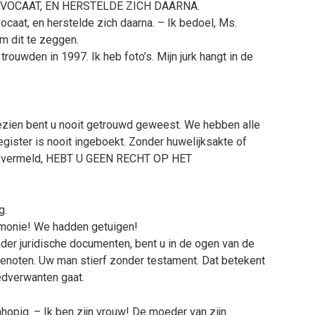
DVOCAAT, EN HERSTELDE ZICH DAARNA.
caat, en herstelde zich daarna. – Ik bedoel, Ms.
om dit te zeggen.
trouwden in 1997. Ik heb foto’s. Mijn jurk hangt in de
gezien bent u nooit getrouwd geweest. We hebben alle
ister is nooit ingeboekt. Zonder huwelijksakte of
at vermeld, HEBT U GEEN RECHT OP HET
g.
emonie! We hadden getuigen!
onder juridische documenten, bent u in de ogen van de
noten. Uw man stierf zonder testament. Dat betekent
oedverwanten gaat.
nhopig. – Ik ben zijn vrouw! De moeder van zijn