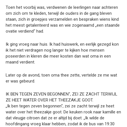
Toen het voorbij was, verdwenen de leerlingen naar achteren
om zich om te kleden, terwijl de ouders in de gang bleven
staan, zich in groepjes verzamelden en bespraken wiens kind
het meest getalenteerd was en wie zogenaamd „een staande
ovatie verdiend“ had.
Ik ging vroeg naar huis. Ik had huiswerk, en eerlijk gezegd kon
ik het niet verdragen nog langer te kijken hoe mensen
poseerden in kleren die meer kosten dan wat oma in een
maand verdient.
Later op de avond, toen oma thee zette, vertelde ze me wat
er was gebeurd.
IK BEN TEGEN ZEVEN BEGONNEN“, ZEI ZE ZACHT TERWIJL
ZE HEET WATER OVER HET THEEZAKJE GOOT.
„Ik ben tegen zeven begonnen“, zei ze zacht terwijl ze heet
water over het theezakje goot. De keuken rook naar kamille en
dat vleugje citroen dat ze er altijd bij doet. „Ik wilde de
hoofdingang vroeg klaar hebben, zodat ik de bus van 19:30