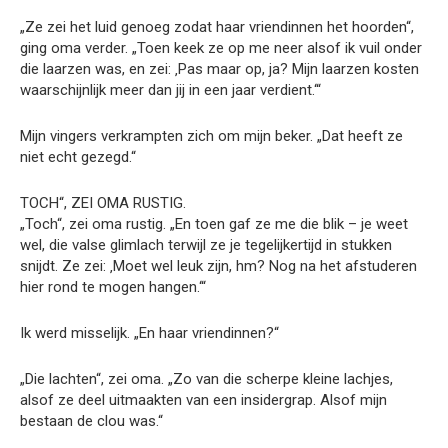
„Ze zei het luid genoeg zodat haar vriendinnen het hoorden“,
ging oma verder. „Toen keek ze op me neer alsof ik vuil onder
die laarzen was, en zei: ‚Pas maar op, ja? Mijn laarzen kosten
waarschijnlijk meer dan jij in een jaar verdient.‘“
Mijn vingers verkramp­ten zich om mijn beker. „Dat heeft ze
niet echt gezegd.“
TOCH“, ZEI OMA RUSTIG.
„Toch“, zei oma rustig. „En toen gaf ze me die blik – je weet
wel, die valse glimlach terwijl ze je tegelijkertijd in stukken
snijdt. Ze zei: ‚Moet wel leuk zijn, hm? Nog na het afstuderen
hier rond te mogen hangen.‘“
Ik werd misselijk. „En haar vriendinnen?“
„Die lachten“, zei oma. „Zo van die scherpe kleine lachjes,
alsof ze deel uitmaakten van een insidergrap. Alsof mijn
bestaan de clou was.“