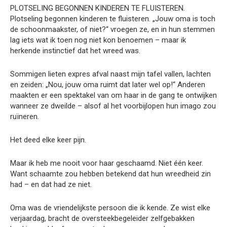
PLOTSELING BEGONNEN KINDEREN TE FLUISTEREN.
Plotseling begonnen kinderen te fluisteren. „Jouw oma is toch
de schoonmaakster, of niet?“ vroegen ze, en in hun stemmen
lag iets wat ik toen nog niet kon benoemen – maar ik
herkende instinctief dat het wreed was.
Sommigen lieten expres afval naast mijn tafel vallen, lachten
en zeiden: „Nou, jouw oma ruimt dat later wel op!“ Anderen
maakten er een spektakel van om haar in de gang te ontwijken
wanneer ze dweilde – alsof al het voorbijlopen hun imago zou
ruïneren.
Het deed elke keer pijn.
Maar ik heb me nooit voor haar geschaamd. Niet één keer.
Want schaamte zou hebben betekend dat hun wreedheid zin
had – en dat had ze niet.
Oma was de vriendelijkste persoon die ik kende. Ze wist elke
verjaardag, bracht de oversteekbegeleider zelfgebakken