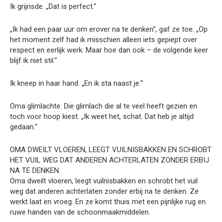
Ik grijnsde. „Dat is perfect.“
„Ik had een paar uur om erover na te denken“, gaf ze toe. „Op
het moment zelf had ik misschien alleen iets gepiept over
respect en eerlijk werk. Maar hoe dan ook – de volgende keer
blijf ik niet stil.“
Ik kneep in haar hand. „En ik sta naast je.“
Oma glimlachte. Die glimlach die al te veel heeft gezien en
toch voor hoop kiest. „Ik weet het, schat. Dat heb je altijd
gedaan.“
OMA DWEILT VLOEREN, LEEGT VUILNISBAKKEN EN SCHROBT
HET VUIL WEG DAT ANDEREN ACHTERLATEN ZONDER ERBIJ
NA TE DENKEN.
Oma dweilt vloeren, leegt vuilnisbakken en schrobt het vuil
weg dat anderen achterlaten zonder erbij na te denken. Ze
werkt laat en vroeg. En ze komt thuis met een pijnlijke rug en
ruwe handen van de schoonmaakmiddelen.