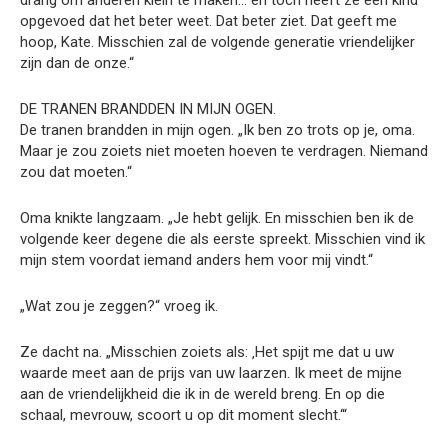
drang om anderen klein te maken… en toch heeft ze een kind
opgevoed dat het beter weet. Dat beter ziet. Dat geeft me
hoop, Kate. Misschien zal de volgende generatie vriendelijker
zijn dan de onze.“
DE TRANEN BRANDDEN IN MIJN OGEN.
De tranen brandden in mijn ogen. „Ik ben zo trots op je, oma.
Maar je zou zoiets niet moeten hoeven te verdragen. Niemand
zou dat moeten.“
Oma knikte langzaam. „Je hebt gelijk. En misschien ben ik de
volgende keer degene die als eerste spreekt. Misschien vind ik
mijn stem voordat iemand anders hem voor mij vindt.“
„Wat zou je zeggen?“ vroeg ik.
Ze dacht na. „Misschien zoiets als: ‚Het spijt me dat u uw
waarde meet aan de prijs van uw laarzen. Ik meet de mijne
aan de vriendelijkheid die ik in de wereld breng. En op die
schaal, mevrouw, scoort u op dit moment slecht.‘“