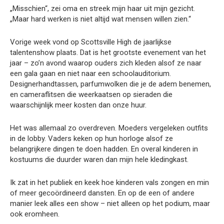
„Misschien“, zei oma en streek mijn haar uit mijn gezicht.
„Maar hard werken is niet altijd wat mensen willen zien.“
Vorige week vond op Scottsville High de jaarlijkse
talentenshow plaats. Dat is het grootste evenement van het
jaar – zo’n avond waarop ouders zich kleden alsof ze naar
een gala gaan en niet naar een schoolauditorium.
Designerhandtassen, parfumwolken die je de adem benemen,
en cameraflitsen die weerkaatsen op sieraden die
waarschijnlijk meer kosten dan onze huur.
Het was allemaal zo overdreven. Moeders vergeleken outfits
in de lobby. Vaders keken op hun horloge alsof ze
belangrijkere dingen te doen hadden. En overal kinderen in
kostuums die duurder waren dan mijn hele kledingkast.
Ik zat in het publiek en keek hoe kinderen vals zongen en min
of meer gecoördineerd dansten. En op de een of andere
manier leek alles een show – niet alleen op het podium, maar
ook eromheen.