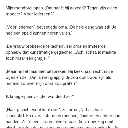
Mijn mond viel open. „Dat heeft hij gezegd? Tegen zijn eigen
moeder? Voor iedereen?“
„Voor iedereen“, bevestigde oma. „De hele gang was stil. Je
had een speld kunnen horen vallen.“
„De vrouw probeerde te lachen“, zei oma en imiteerde
opnieuw dat kunstmatige gegiechel. „‚Ach, schat, ik maakte
toch maar een grapje…‘“
„Maar hij liet haar niet uitspreken. Hij keek haar recht in de
ogen en zei: ‚Dat is niet grappig. Jij zou ook boos zijn als
iemand zo over mijn oma zou praten.‘“
Ik kreeg kippenvel. „En wat deed ze?“
„Haar gezicht werd knalrood“, zei oma. „Net als haar
lippenstift. En overal staarden mensen, fluisterden achter hun
handen. Zelfs een lerares bleef staan. Die vrouw zag eruit
alsof ze wilde dat de vloer zich opende en haar opslokte. Wat