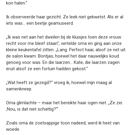
kon halen.“
Ik observeerde haar gezicht. Ze leek niet gekwetst. Als er al
iets was… een beetje geamuseerd.
„Ik was net aan het dweilen bij de kluisjes toen deze vrouw
recht voor me bleef staan“, vertelde oma en ging aan onze
kleine keukentafel zitten. „Lang. Perfect haar, alsof ze net uit
de salon kwam. Bontjas, hoewel het daar nauwelijks koud
genoeg voor was. En die laarzen… Kate, die laarzen zagen
eruit alsof ze een fortuin hadden gekost.“
„Wat heeft ze gezegd?“ vroeg ik, hoewel mijn maag al
samenkneep.
Oma glimlachte – maar het bereikte haar ogen niet. „Ze zei:
‚Nou, is dat niet schattig?‘“
Zoals oma de zoetsappige toon nadeed, werd ik heet van
woede.