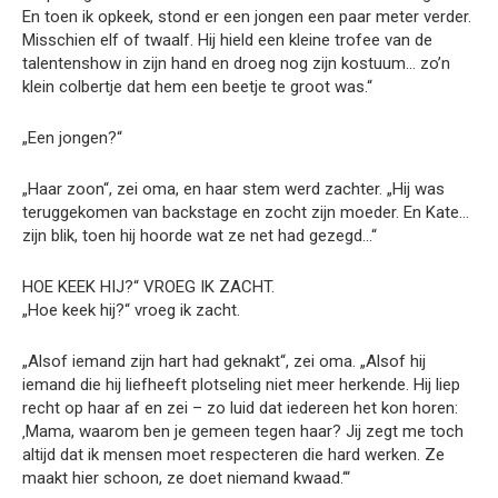
En toen ik opkeek, stond er een jongen een paar meter verder.
Misschien elf of twaalf. Hij hield een kleine trofee van de
talentenshow in zijn hand en droeg nog zijn kostuum… zo’n
klein colbertje dat hem een beetje te groot was.“
„Een jongen?“
„Haar zoon“, zei oma, en haar stem werd zachter. „Hij was
teruggekomen van backstage en zocht zijn moeder. En Kate…
zijn blik, toen hij hoorde wat ze net had gezegd…“
HOE KEEK HIJ?“ VROEG IK ZACHT.
„Hoe keek hij?“ vroeg ik zacht.
„Alsof iemand zijn hart had geknakt“, zei oma. „Alsof hij
iemand die hij liefheeft plotseling niet meer herkende. Hij liep
recht op haar af en zei – zo luid dat iedereen het kon horen:
‚Mama, waarom ben je gemeen tegen haar? Jij zegt me toch
altijd dat ik mensen moet respecteren die hard werken. Ze
maakt hier schoon, ze doet niemand kwaad.‘“