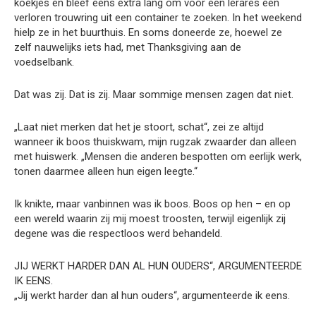
koekjes en bleef eens extra lang om voor een lerares een
verloren trouwring uit een container te zoeken. In het weekend
hielp ze in het buurthuis. En soms doneerde ze, hoewel ze
zelf nauwelijks iets had, met Thanksgiving aan de
voedselbank.
Dat was zij. Dat is zij. Maar sommige mensen zagen dat niet.
„Laat niet merken dat het je stoort, schat“, zei ze altijd
wanneer ik boos thuiskwam, mijn rugzak zwaarder dan alleen
met huiswerk. „Mensen die anderen bespotten om eerlijk werk,
tonen daarmee alleen hun eigen leegte.“
Ik knikte, maar vanbinnen was ik boos. Boos op hen – en op
een wereld waarin zij mij moest troosten, terwijl eigenlijk zij
degene was die respectloos werd behandeld.
JIJ WERKT HARDER DAN AL HUN OUDERS“, ARGUMENTEERDE
IK EENS.
„Jij werkt harder dan al hun ouders“, argumenteerde ik eens.