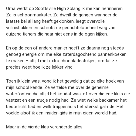
Oma werkt op Scottsville High zolang ik me kan herinneren.
Ze is schoonmaakster. Ze dweilt de gangen wanneer de
laatste bel al lang heeft geklonken, leegt overvolle
vuilnisbakken en schrobt de gedachteloosheid weg van
duizend tieners die haar niet eens in de ogen kijken.
En op de een of andere manier heeft ze daarna nog steeds
genoeg energie om me elke zaterdagochtend pannenkoeken
te maken – altijd met extra chocoladestukjes, omdat ze
precies weet hoe ik ze lekker vind.
Toen ik klein was, vond ik het geweldig dat ze elke hoek van
mijn school kende. Ze vertelde me over de geheime
waterfontein die altijd het koudst was, of over die ene kluis die
vastzat en een trucje nodig had. Ze wist welke badkamer het
beste licht had en welk trappenhuis het sterkst galmde. Het
voelde alsof ik een insider-gids in mijn eigen wereld had.
Maar in de vierde klas veranderde alles.