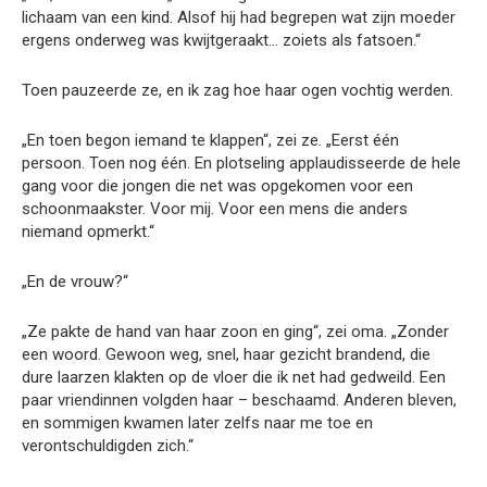
lichaam van een kind. Alsof hij had begrepen wat zijn moeder
ergens onderweg was kwijtgeraakt… zoiets als fatsoen.“
Toen pauzeerde ze, en ik zag hoe haar ogen vochtig werden.
„En toen begon iemand te klappen“, zei ze. „Eerst één
persoon. Toen nog één. En plotseling applaudisseerde de hele
gang voor die jongen die net was opgekomen voor een
schoonmaakster. Voor mij. Voor een mens die anders
niemand opmerkt.“
„En de vrouw?“
„Ze pakte de hand van haar zoon en ging“, zei oma. „Zonder
een woord. Gewoon weg, snel, haar gezicht brandend, die
dure laarzen klakten op de vloer die ik net had gedweild. Een
paar vriendinnen volgden haar – beschaamd. Anderen bleven,
en sommigen kwamen later zelfs naar me toe en
verontschuldigden zich.“