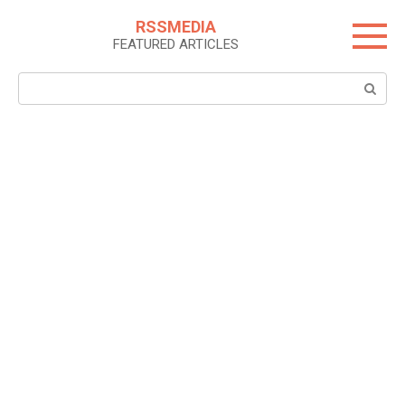
Skip
RSSMEDIA
to
FEATURED ARTICLES
content
Search: