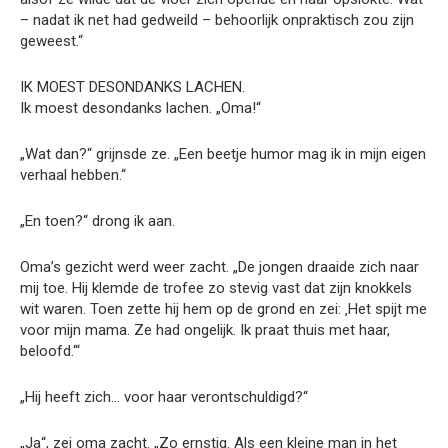
– nadat ik net had gedweild – behoorlijk onpraktisch zou zijn
geweest.“
IK MOEST DESONDANKS LACHEN.
Ik moest desondanks lachen. „Oma!“
„Wat dan?“ grijnsde ze. „Een beetje humor mag ik in mijn eigen
verhaal hebben.“
„En toen?“ drong ik aan.
Oma’s gezicht werd weer zacht. „De jongen draaide zich naar
mij toe. Hij klemde de trofee zo stevig vast dat zijn knokkels
wit waren. Toen zette hij hem op de grond en zei: ‚Het spijt me
voor mijn mama. Ze had ongelijk. Ik praat thuis met haar,
beloofd.‘“
„Hij heeft zich… voor haar verontschuldigd?“
„Ja“, zei oma zacht. „Zo ernstig. Als een kleine man in het