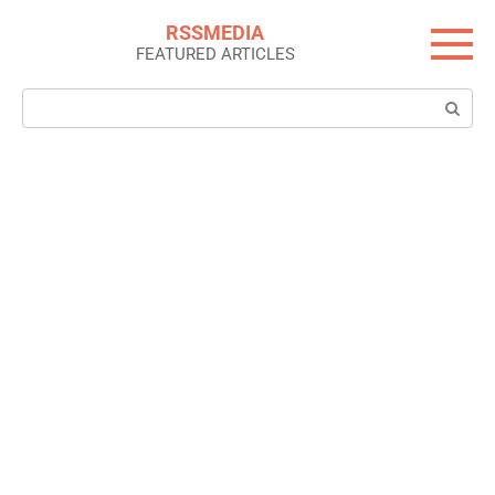
Skip
RSSMEDIA
to
FEATURED ARTICLES
content
Search: