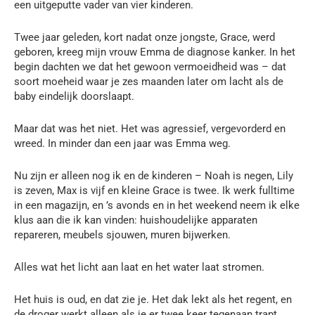
een uitgeputte vader van vier kinderen.
Twee jaar geleden, kort nadat onze jongste, Grace, werd
geboren, kreeg mijn vrouw Emma de diagnose kanker. In het
begin dachten we dat het gewoon vermoeidheid was – dat
soort moeheid waar je zes maanden later om lacht als de
baby eindelijk doorslaapt.
Maar dat was het niet. Het was agressief, vergevorderd en
wreed. In minder dan een jaar was Emma weg.
Nu zijn er alleen nog ik en de kinderen – Noah is negen, Lily
is zeven, Max is vijf en kleine Grace is twee. Ik werk fulltime
in een magazijn, en ’s avonds en in het weekend neem ik elke
klus aan die ik kan vinden: huishoudelijke apparaten
repareren, meubels sjouwen, muren bijwerken.
Alles wat het licht aan laat en het water laat stromen.
Het huis is oud, en dat zie je. Het dak lekt als het regent, en
de droger werkt alleen als je er twee keer tegenaan trapt.