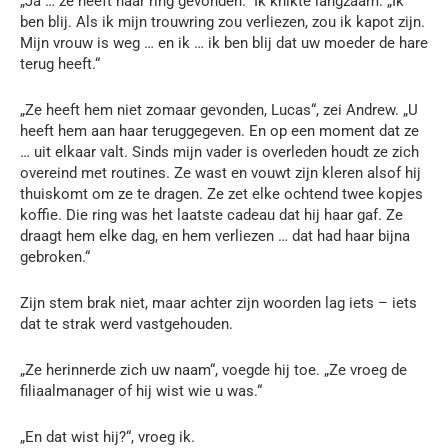
„Ja … ze heeft haar ring gevonden.“ Ik knikte langzaam. „Ik
ben blij. Als ik mijn trouwring zou verliezen, zou ik kapot zijn.
Mijn vrouw is weg … en ik … ik ben blij dat uw moeder de hare
terug heeft.“
„Ze heeft hem niet zomaar gevonden, Lucas“, zei Andrew. „U
heeft hem aan haar teruggegeven. En op een moment dat ze
… uit elkaar valt. Sinds mijn vader is overleden houdt ze zich
overeind met routines. Ze wast en vouwt zijn kleren alsof hij
thuiskomt om ze te dragen. Ze zet elke ochtend twee kopjes
koffie. Die ring was het laatste cadeau dat hij haar gaf. Ze
draagt hem elke dag, en hem verliezen … dat had haar bijna
gebroken.“
Zijn stem brak niet, maar achter zijn woorden lag iets – iets
dat te strak werd vastgehouden.
„Ze herinnerde zich uw naam“, voegde hij toe. „Ze vroeg de
filiaalmanager of hij wist wie u was.“
„En dat wist hij?“, vroeg ik.