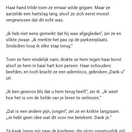
Haar hand trilde toen ze ernaar wilde grijpen. Maar ze
aarzelde een hartslag lang, alsof ze zich eerst moest
vergewissen dat dit echt was.
„Ik heb niet eens gemerkt dat hij was afgegleden“, zei ze en
slikte zwaar. „Ik merkte het pas op de parkeerplaats.
Sindsdien loop ik elke stap terug.“
Toen ze hem eindelijk nam, drukte ze hem tegen haar borst
alsof ze hem in haar hart kon persen. Haar schouders
beefden, en toch bracht ze een ademloos, gebroken „Dank u“
uit.
„Ik ben gewoon blij dat u hem terug heeft“, zei ik. „Ik weet
hoe het is om de liefde van je leven te verliezen.“
„Dat is een andere pijn, jongen“, zei ze en knikte langzaam.
„Je hebt geen idee wat dit voor me betekent. Dank je.“
Ze keek langs mij naar de kinderen, die plots onnatuurlijk stil