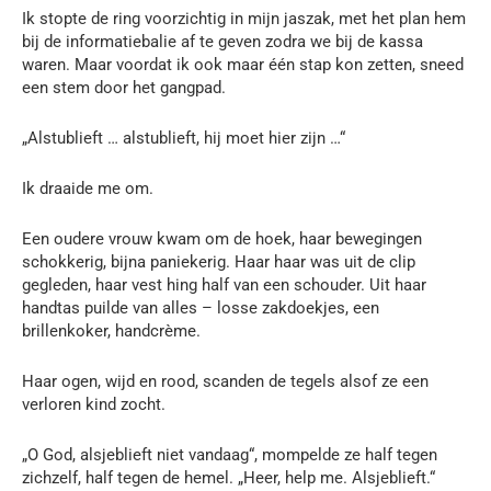
Ik stopte de ring voorzichtig in mijn jaszak, met het plan hem
bij de informatiebalie af te geven zodra we bij de kassa
waren. Maar voordat ik ook maar één stap kon zetten, sneed
een stem door het gangpad.
„Alstublieft … alstublieft, hij moet hier zijn …“
Ik draaide me om.
Een oudere vrouw kwam om de hoek, haar bewegingen
schokkerig, bijna paniekerig. Haar haar was uit de clip
gegleden, haar vest hing half van een schouder. Uit haar
handtas puilde van alles – losse zakdoekjes, een
brillenkoker, handcrème.
Haar ogen, wijd en rood, scanden de tegels alsof ze een
verloren kind zocht.
„O God, alsjeblieft niet vandaag“, mompelde ze half tegen
zichzelf, half tegen de hemel. „Heer, help me. Alsjeblieft.“