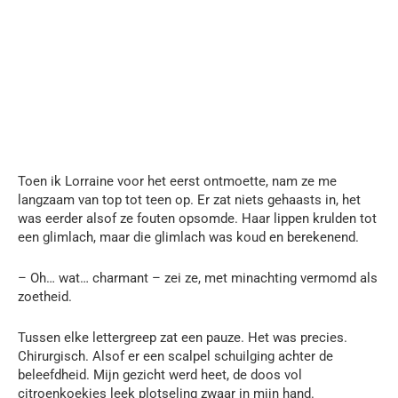
Toen ik Lorraine voor het eerst ontmoette, nam ze me
langzaam van top tot teen op. Er zat niets gehaasts in, het
was eerder alsof ze fouten opsomde. Haar lippen krulden tot
een glimlach, maar die glimlach was koud en berekenend.
– Oh… wat… charmant – zei ze, met minachting vermomd als
zoetheid.
Tussen elke lettergreep zat een pauze. Het was precies.
Chirurgisch. Alsof er een scalpel schuilging achter de
beleefdheid. Mijn gezicht werd heet, de doos vol
citroenkoekjes leek plotseling zwaar in mijn hand.