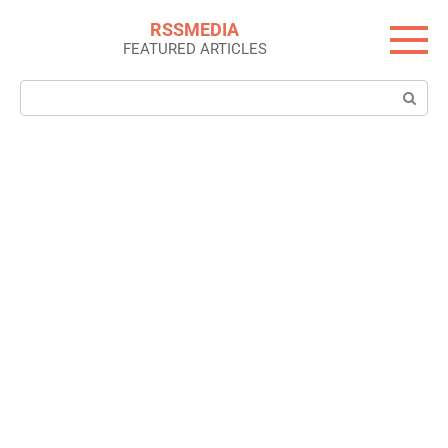
Skip
RSSMEDIA
to
FEATURED ARTICLES
content
Search: