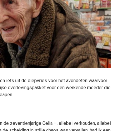
en iets uit de diepvries voor het avondeten waarvoor
elijke overlevingspakket voor een werkende moeder die
slapen.
en de zeventienjarige Celia –, allebei verkouden, allebei
 de scheiding in stille chaos was vervallen, had ik een