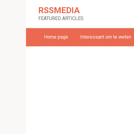
Skip
RSSMEDIA
to
content
FEATURED ARTICLES
Home page
Interessant om te weten