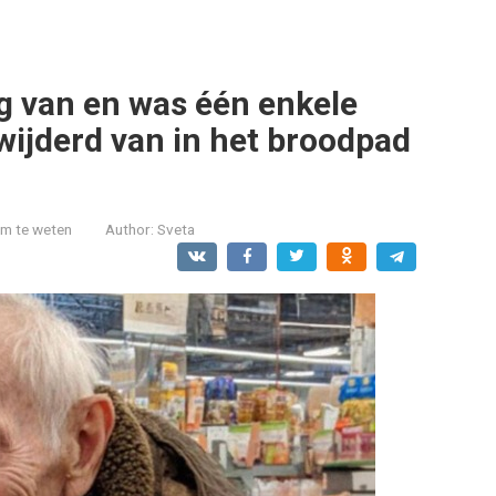
g van en was één enkele
wijderd van in het broodpad
.
om te weten
Author:
Sveta