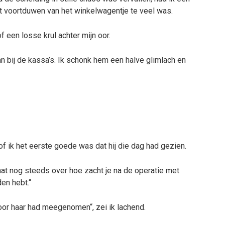
et voortduwen van het winkelwagentje te veel was.
f een losse krul achter mijn oor.
an bij de kassa’s. Ik schonk hem een halve glimlach en
sof ik het eerste goede was dat hij die dag had gezien.
raat nog steeds over hoe zacht je na de operatie met
en hebt.“
oor haar had meegenomen“, zei ik lachend.