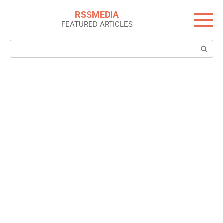
Skip
RSSMEDIA
to
FEATURED ARTICLES
content
Search: