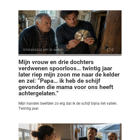
Interessant om te weten
0
Mijn vrouw en drie dochters
verdwenen spoorloos… twintig jaar
later riep mijn zoon me naar de kelder
en zei: “Papa… ik heb de schijf
gevonden die mama voor ons heeft
achtergelaten.”
Mijn handen beefden zo erg dat ik de schijf bijna liet vallen.
Twintig jaar.