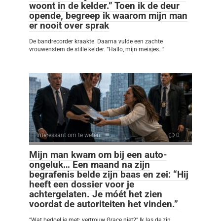
woont in de kelder.” Toen ik de deur
opende, begreep ik waarom mijn man
er nooit over sprak
De bandrecorder kraakte. Daarna vulde een zachte
vrouwenstem de stille kelder. “Hallo, mijn meisjes…”
Interessant om te weten
0
Mijn man kwam om bij een auto-
ongeluk… Een maand na zijn
begrafenis belde zijn baas en zei: “Hij
heeft een dossier voor je
achtergelaten. Je móét het zien
voordat de autoriteiten het vinden.”
“Wat bedoel je met: vertrouw Grace niet?” Ik las de zin