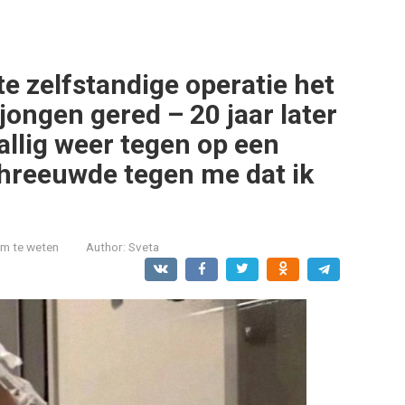
te zelfstandige operatie het
 jongen gered – 20 jaar later
llig weer tegen op een
chreeuwde tegen me dat ik
om te weten
Author:
Sveta