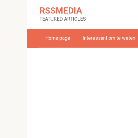
Skip
RSSMEDIA
to
content
FEATURED ARTICLES
Home page
Interessant om te weten