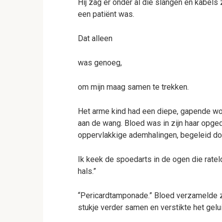
Hij zag er onder al die slangen en kabels z
een patiënt was.
Dat alleen
was genoeg,
om mijn maag samen te trekken.
Het arme kind had een diepe, gapende won
aan de wang. Bloed was in zijn haar opged
oppervlakkige ademhalingen, begeleid do
Ik keek de spoedarts in de ogen die rate
hals.”
“Pericardtamponade.” Bloed verzamelde zich
stukje verder samen en verstikte het gelu