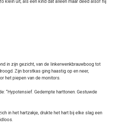
o klein uit, als een kind dat alleen maar deed alsof hij
d in zijn gezicht, van de linkerwenkbrauwboog tot
roogd. Zijn borstkas ging haastig op en neer,
or het piepen van de monitors.
lde: “Hypotensief. Gedempte harttonen. Gestuwde
 in het hartzakje, drukte het hart bij elke slag een
idloos.