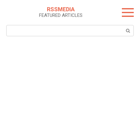
Skip
RSSMEDIA
to
FEATURED ARTICLES
content
Search: