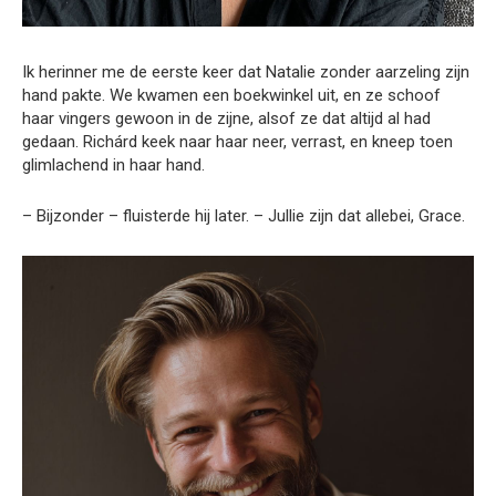
Ik herinner me de eerste keer dat Natalie zonder aarzeling zijn
hand pakte. We kwamen een boekwinkel uit, en ze schoof
haar vingers gewoon in de zijne, alsof ze dat altijd al had
gedaan. Richárd keek naar haar neer, verrast, en kneep toen
glimlachend in haar hand.
– Bijzonder – fluisterde hij later. – Jullie zijn dat allebei, Grace.