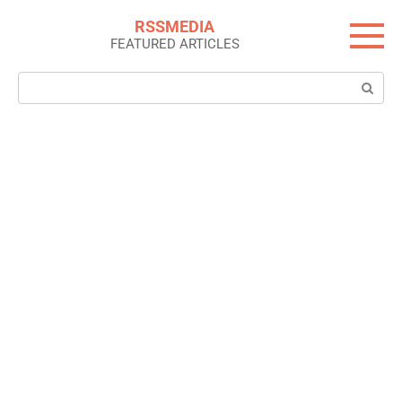
Skip
RSSMEDIA
to
FEATURED ARTICLES
content
Search: